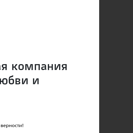
ая компания
любви и
и верности!