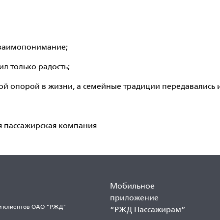
 взаимопонимание;
ил только радость;
ой опорой в жизни, а семейные традиции передавались 
я пассажирская компания
Мобильное
приложение
и клиентов ОАО "РЖД"
“РЖД Пассажирам”