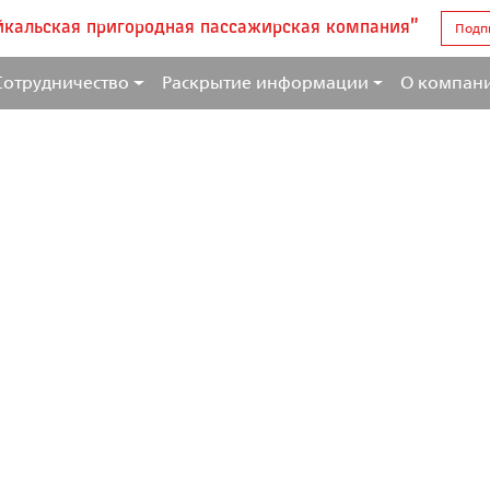
йкальская пригородная пассажирская компания"
Подп
Сотрудничество
Раскрытие информации
О компан
игородная пассажирская ко